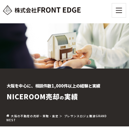
大阪を中心に、相談件数1,000件以上の経験と実績
NICEROOM売却
実績
の
大阪の不動産の売却・買取・査定
＞ プレサンスロジェ難波GRAND
WEST